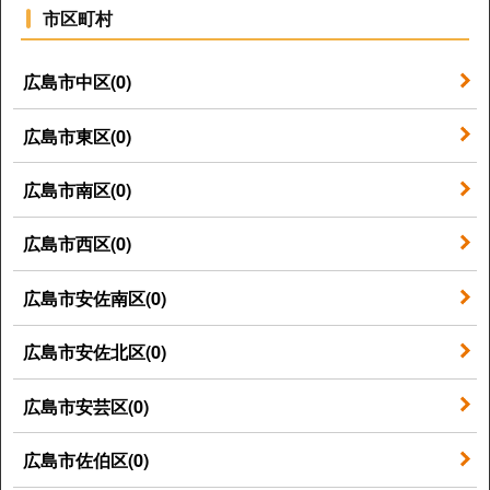
市区町村
広島市中区(0)
広島市東区(0)
広島市南区(0)
広島市西区(0)
広島市安佐南区(0)
広島市安佐北区(0)
広島市安芸区(0)
広島市佐伯区(0)