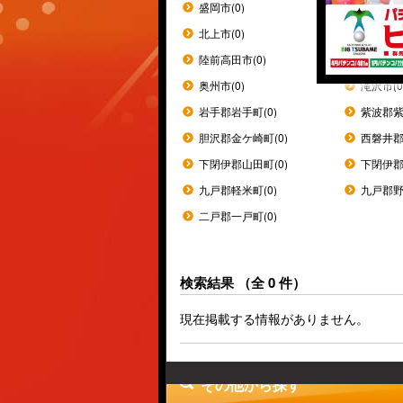
盛岡市(0)
宮古市(0
北上市(0)
久慈市(0
陸前高田市(0)
釜石市(0
奥州市(0)
滝沢市(0
岩手郡岩手町(0)
紫波郡紫
胆沢郡金ケ崎町(0)
西磐井郡
下閉伊郡山田町(0)
下閉伊郡
九戸郡軽米町(0)
九戸郡野
二戸郡一戸町(0)
検索結果 （全 0 件）
現在掲載する情報がありません。
その他から探す