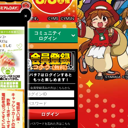
×
×
コミュニティ
ツ
ログイン
会員登録済みの方はこちらから
パスワードを忘れた方はこちら