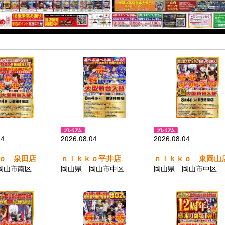
備中央町(0)
04
2026.08.04
2026.08.04
ｏ 泉田店
ｎｉｋｋｏ平井店
ｎｉｋｋｏ 東岡山
岡山市南区
岡山県 岡山市中区
岡山県 岡山市中区