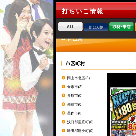
打ちいこ情報
岡山県
市区町村
岡山市北区(3)
岡山市中区
倉敷市(2)
津山市(2
井原市(0)
総社市(0
備前市(0)
瀬戸内市(
美作市(0)
浅口市(0
浅口郡里庄町(0)
小田郡矢
勝田郡勝央町(0)
勝田郡奈