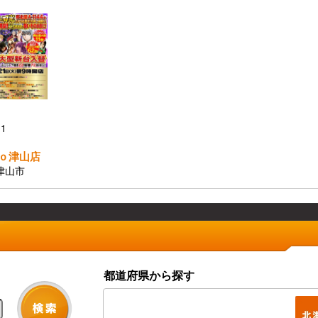
21
ｏ津山店
津山市
都道府県から探す