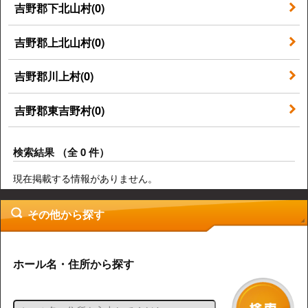
吉野郡下北山村(0)
吉野郡上北山村(0)
吉野郡川上村(0)
吉野郡東吉野村(0)
検索結果 （全 0 件）
現在掲載する情報がありません。
その他から探す
ホール名・住所から探す