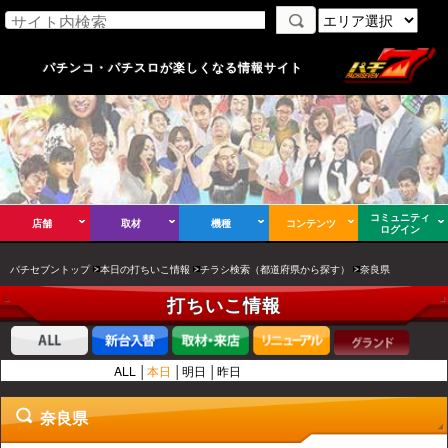
パチンコ・パチスロが楽しくなる情報サイト
コミュニティ
店舗
取材
機種
コンテンツ
ログイン
パチセブントップ
本日の打ちいこ情報
チラシ検索（都道府県から探す）
奈良県
打ちいこ情報
ALL
本日
明日
昨日
奈良県