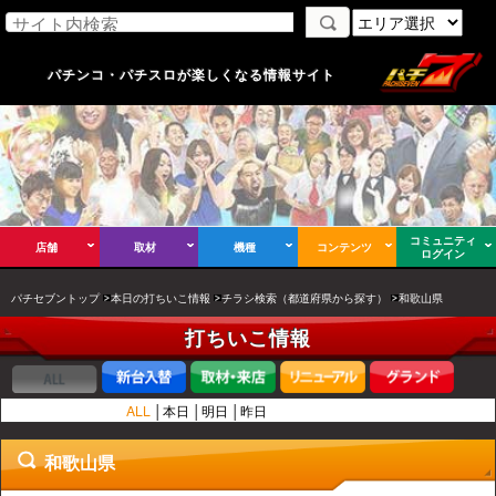
パチンコ・パチスロが楽しくなる情報サイト
コミュニティ
店舗
取材
機種
コンテンツ
ログイン
パチセブントップ
本日の打ちいこ情報
チラシ検索（都道府県から探す）
和歌山県
打ちいこ情報
ALL
本日
明日
昨日
和歌山県