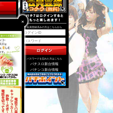
×
×
会員登録済みの方はこちらから
パスワードを忘れた方はこちら
パチスロ新台情報
パチンコ新台情報