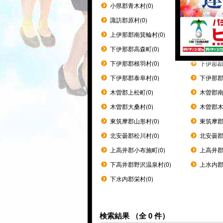
小県郡青木村(0)
小県郡長
諏訪郡原村(0)
上伊那郡
上伊那郡南箕輪村(0)
上伊那郡
下伊那郡高森町(0)
下伊那郡
下伊那郡根羽村(0)
下伊那郡
下伊那郡泰阜村(0)
下伊那郡
木曽郡上松町(0)
木曽郡南
木曽郡大桑村(0)
木曽郡木
東筑摩郡山形村(0)
東筑摩郡
北安曇郡松川村(0)
北安曇郡
上高井郡小布施町(0)
上高井郡
下高井郡野沢温泉村(0)
上水内郡
下水内郡栄村(0)
検索結果 （全 0 件）