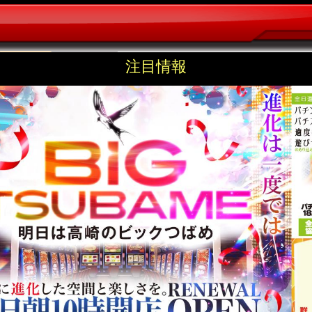
注目情報
ALL
本日
明日
昨日
)
上田市(0)
岡谷市(0)
)
須坂市(0)
小諸市(0)
0)
中野市(0)
大町市(0)
)
塩尻市(0)
佐久市(0)
)
安曇野市(0)
南佐久郡小海町(0)
南牧村(0)
南佐久郡南相木村(0)
南佐久郡北相木村(0)
軽井沢町(0)
北佐久郡御代田町(0)
北佐久郡立科町(0)