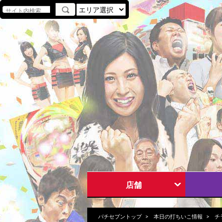
店舗
パチセブントップ
本日の打ちいこ情報
チ