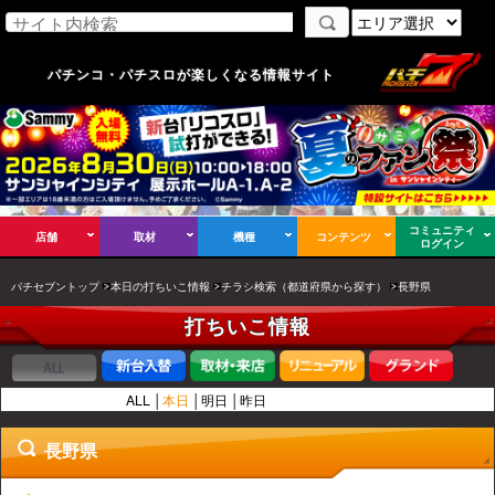
パチンコ・パチスロが楽しくなる情報サイト
コミュニティ
店舗
取材
機種
コンテンツ
ログイン
パチセブントップ
本日の打ちいこ情報
チラシ検索（都道府県から探す）
長野県
打ちいこ情報
ALL
本日
明日
昨日
長野県