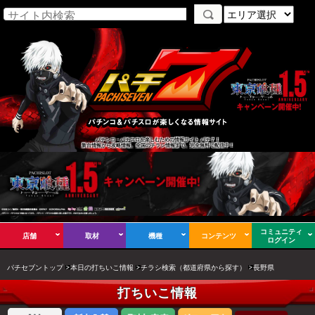
パチンコ・パチスロを楽しむための情報サイト パチ７！
新台情報から攻略情報、全国のチラシ情報まで、完全無料で配信中！
コミュニティ
店舗
取材
機種
コンテンツ
ログイン
パチセブントップ
本日の打ちいこ情報
チラシ検索（都道府県から探す）
長野県
打ちいこ情報