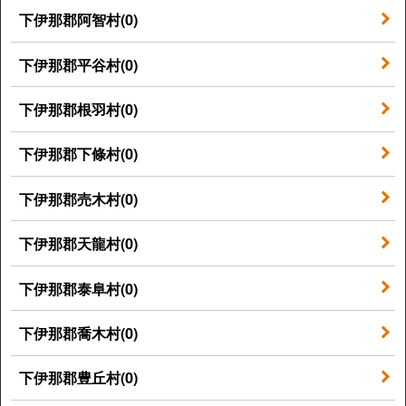
下伊那郡阿智村(0)
下伊那郡平谷村(0)
下伊那郡根羽村(0)
下伊那郡下條村(0)
下伊那郡売木村(0)
下伊那郡天龍村(0)
下伊那郡泰阜村(0)
下伊那郡喬木村(0)
下伊那郡豊丘村(0)