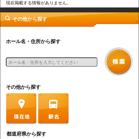
現在掲載する情報がありません。
その他から探す
ホール名・住所から探す
その他から探す
都道府県から探す