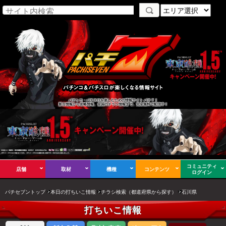
パチンコ・パチスロを楽しむための情報サイト パチ７！
新台情報から攻略情報、全国のチラシ情報まで、完全無料で配信中！
コミュニティ
店舗
取材
機種
コンテンツ
ログイン
パチセブントップ
本日の打ちいこ情報
チラシ検索（都道府県から探す）
石川県
打ちいこ情報