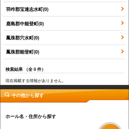
羽咋郡宝達志水町(0)
鹿島郡中能登町(0)
鳳珠郡穴水町(0)
鳳珠郡能登町(0)
検索結果 （全 0 件）
現在掲載する情報がありません。
その他から探す
ホール名・住所から探す