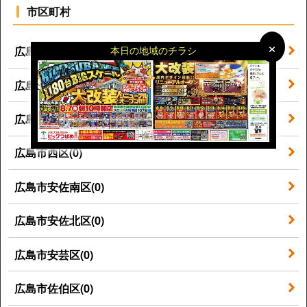
市区町村
×
×
本日の地域のチラシ
広島市中区(0)
広島市東区(0)
広島市南区(0)
広島市西区(0)
広島市安佐南区(0)
広島市安佐北区(0)
広島市安芸区(0)
広島市佐伯区(0)