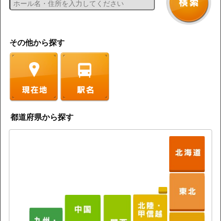
その他から探す
都道府県から探す