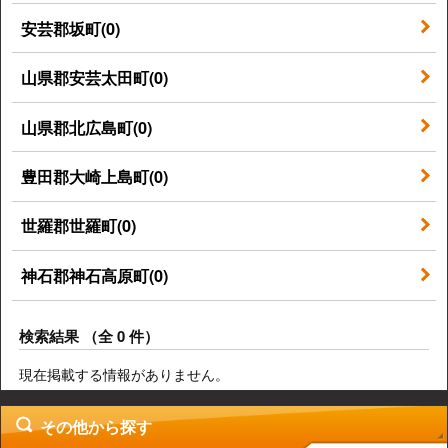
安芸郡坂町(0)
山県郡安芸太田町(0)
山県郡北広島町(0)
豊田郡大崎上島町(0)
世羅郡世羅町(0)
神石郡神石高原町(0)
検索結果 （全 0 件）
現在掲載する情報がありません。
その他から探す