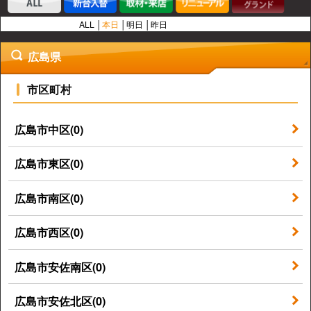
ALL
本日
明日
昨日
広島県
市区町村
広島市中区(0)
広島市東区(0)
広島市南区(0)
広島市西区(0)
広島市安佐南区(0)
広島市安佐北区(0)