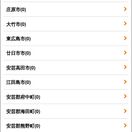
庄原市(0)
大竹市(0)
東広島市(0)
廿日市市(0)
安芸高田市(0)
江田島市(0)
安芸郡府中町(0)
安芸郡海田町(0)
安芸郡熊野町(0)