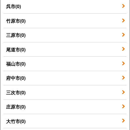
呉市(0)
竹原市(0)
三原市(0)
尾道市(0)
福山市(0)
府中市(0)
三次市(0)
庄原市(0)
大竹市(0)