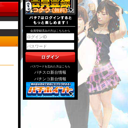
会員登録済みの方はこちらから
パスワードを忘れた方はこちら
パチスロ新台情報
パチンコ新台情報