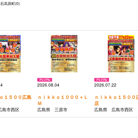
石高原町(0)
04
2026.08.04
2026.07.22
ｏ１５００広島
ｎｉｋｋｏ１０００＋Ｌ
ｎｉｋｋｏ１５００
Ｍ
店
広島市西区
広島県 三原市
広島県 広島市西区