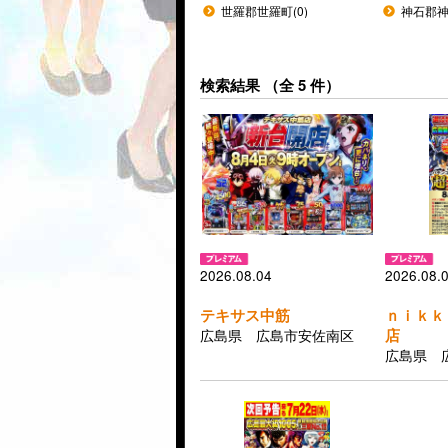
世羅郡世羅町(0)
神石郡神
検索結果 （全 5 件）
2026.08.04
2026.08.
テキサス中筋
ｎｉｋｋ
店
広島県 広島市安佐南区
広島県 