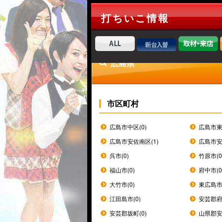
打ちいこ情報
広島県
市区町村
広島市中区(0)
広島市東区
広島市安佐南区(1)
広島市安
呉市(0)
竹原市(0
福山市(0)
府中市(0
大竹市(0)
東広島市(
江田島市(0)
安芸郡府
安芸郡坂町(0)
山県郡安