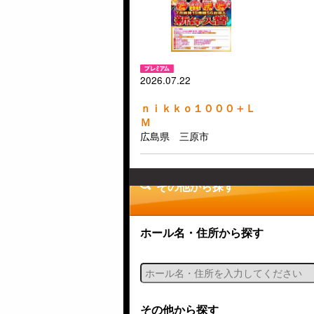
2026.07.22
ｎｉｋｋｏ１０００＋Ｌ
Ｍ
広島県 三原市
その他から探す
ホール名・住所から探す
その他から探す