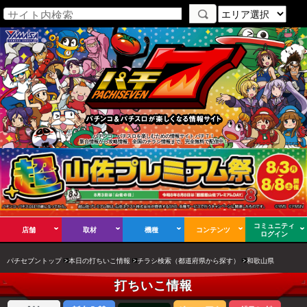
パチンコ・パチスロを楽しむための情報サイト パチ７！
新台情報から攻略情報、全国のチラシ情報まで、完全無料で配信中！
コミュニティ
店舗
取材
機種
コンテンツ
ログイン
パチセブントップ
本日の打ちいこ情報
チラシ検索（都道府県から探す）
和歌山県
打ちいこ情報