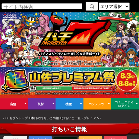
パチンコ・パチスロを楽しむための情報サイト パチ７！
新台情報から攻略情報、全国のチラシ情報まで、完全無料で配信中！
コミュニティ
店舗
取材
機種
コンテンツ
ログイン
パチセブントップ
本日の打ちいこ情報
打ちいこ一覧（プレミアム）
打ちいこ情報