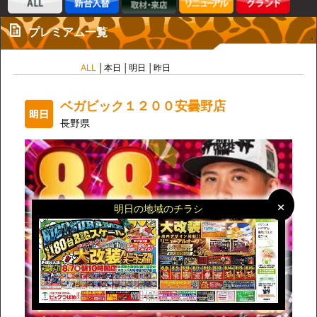
プレミアム一覧
ALL
本日
明日
昨日
ベガビック１２００安曇野店
長野県
×
×
明日の地域のチラシ