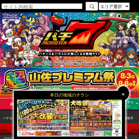
パチンコ・パチスロを楽しむための情報サイト パチ７！
新台情報から攻略情報、全国のチラシ情報まで、完全無料で配信中！
×
×
本日の地域のチラシ
コミュニティ
店舗
取材
機種
コンテンツ
ログイン
パチセブントップ
本日の打ちいこ情報
チラシ検索（都道府県から探す）
長野県
須坂市
打ちいこ情報