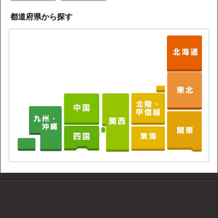
都道府県から探す