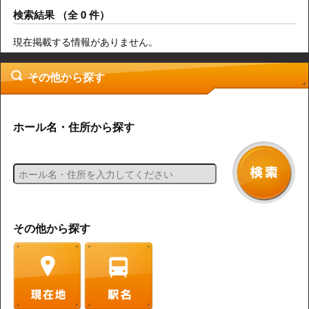
検索結果 （全 0 件）
現在掲載する情報がありません。
その他から探す
ホール名・住所から探す
その他から探す