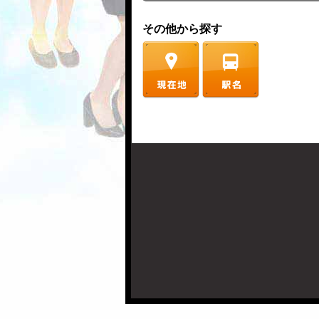
その他から探す