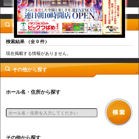
ALL
本日
明日
昨日
松本市
検索結果 （全 0 件）
現在掲載する情報がありません。
その他から探す
ホール名・住所から探す
その他から探す