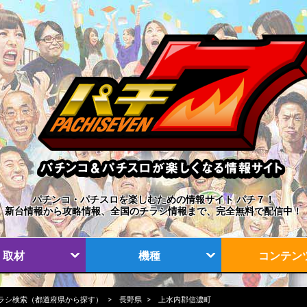
パチンコ・パチスロを楽しむための情報サイト パチ７！
新台情報から攻略情報、全国のチラシ情報まで、完全無料で配信中！
取材
機種
コンテン
ラシ検索（都道府県から探す）
長野県
上水内郡信濃町