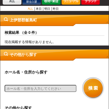
ALL
本日
明日
昨日
上伊那郡飯島町
検索結果 （全 0 件）
現在掲載する情報がありません。
その他から探す
ホール名・住所から探す
その他から探す