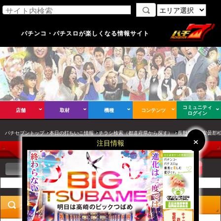
パチンコ・パチスロが楽しくなる情報サイト
コミュニティ
店舗
取材
機種
コンテンツ
ログイン
パチセブントップ
本日の打ちいこ情報
チラシ検索（都道府県から探す）
長野県
北安曇郡
×
×
注目情報
打ちいこ情報
ALL
本日
明日
昨日
北安曇郡松川村