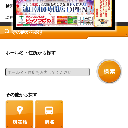
検索結果 （全 0 件）
現在掲載する情報がありません。
その他から探す
ホール名・住所から探す
その他から探す