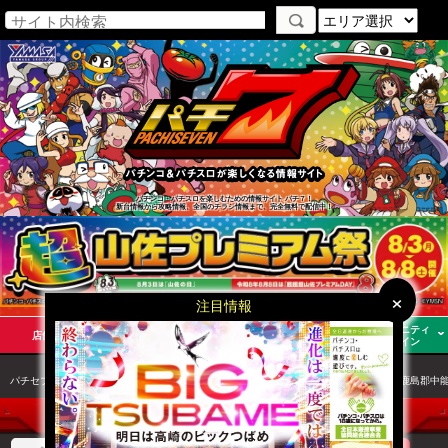
パチンコ・パチスロを楽しむための情報サイト パチ７！
新台情報から攻略情報、全国のチラシ情報まで、完全無料で配信中！
×
×
注目情報
コミュニティ
店舗
取材
機種
コンテンツ
ログイン
パチセブントップ
本日の打ちいこ情報
チラシ検索（都道府県から探す）
石川県
鹿島郡中
打ちいこ情報