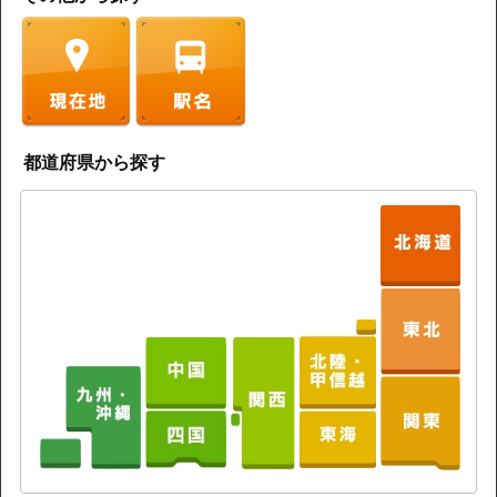
都道府県から探す