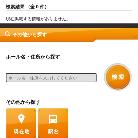
検索結果 （全 0 件）
現在掲載する情報がありません。
その他から探す
ホール名・住所から探す
その他から探す