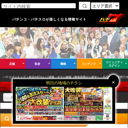
パチンコ・パチスロが楽しくなる情報サイト
コミュニティ
店舗
取材
機種
コンテンツ
ログイン
パチセブントップ
本日の打ちいこ情報
チラシ検索（都道府県から探す）
石川県
鳳珠郡穴
×
×
明日の地域のチラシ
打ちいこ情報
ALL
本日
明日
昨日
鳳珠郡穴水町