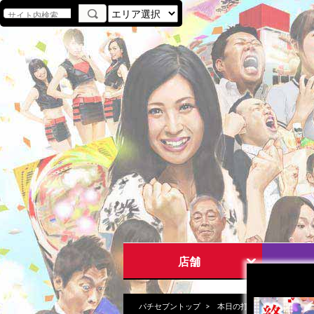
店舗
パチセブントップ
本日の打ちいこ情報
チ