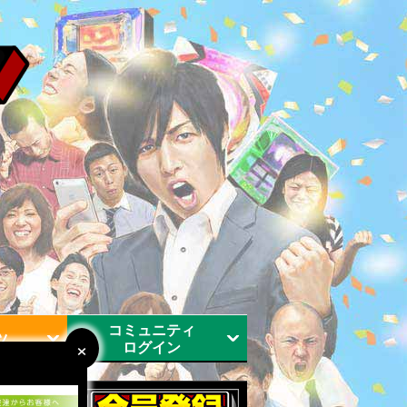
コミュニティ
ツ
×
×
ログイン