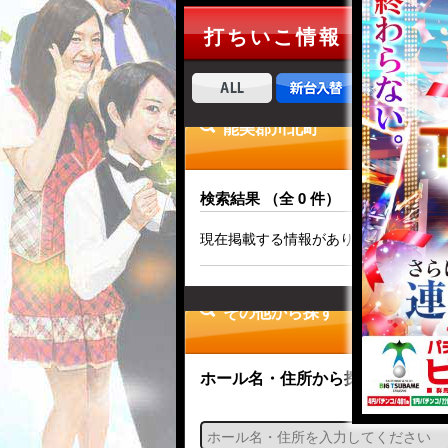
打ちいこ情報
能美郡川北町
検索結果 （全 0 件）
現在掲載する情報がありません。
その他から探す
ホール名・住所から探す