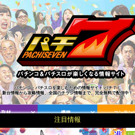
パチンコ・パチスロを楽しむための情報サイト パチ７！
新台情報から攻略情報、全国のチラシ情報まで、完全無料で配信中！
取材
機種
コンテン
注目情報
ラシ検索（都道府県から探す）
石川県
能美郡川北町