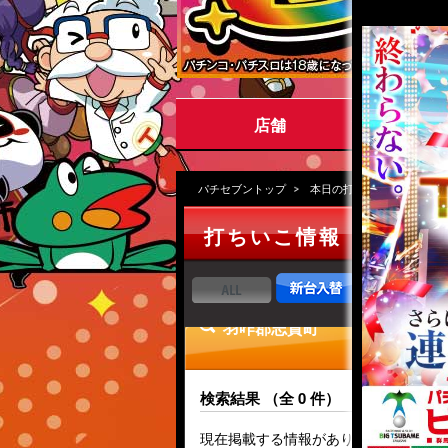
店舗
パチセブントップ
本日の打ちいこ情報
チ
打ちいこ情報
羽咋郡志賀町
検索結果 （全 0 件）
現在掲載する情報がありません。