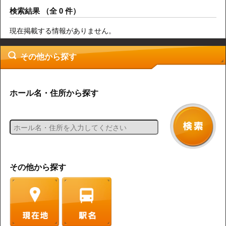
検索結果 （全 0 件）
現在掲載する情報がありません。
その他から探す
ホール名・住所から探す
その他から探す