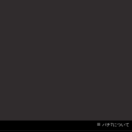
パチ7について