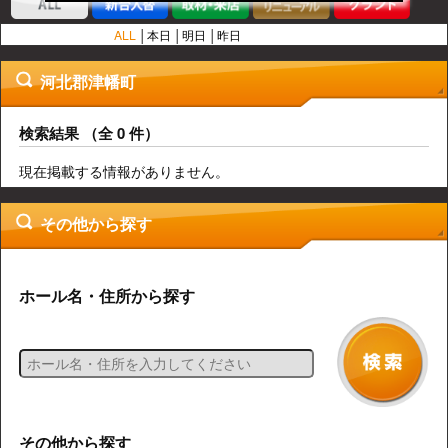
ALL
本日
明日
昨日
河北郡津幡町
検索結果 （全 0 件）
現在掲載する情報がありません。
その他から探す
ホール名・住所から探す
その他から探す