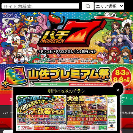
パチンコ・パチスロを楽しむための情報サイト パチ７！
新台情報から攻略情報、全国のチラシ情報まで、完全無料で配信中！
×
×
明日の地域のチラシ
コミュニティ
店舗
取材
機種
コンテンツ
ログイン
パチセブントップ
本日の打ちいこ情報
チラシ検索（都道府県から探す）
石川県
河北郡津
打ちいこ情報