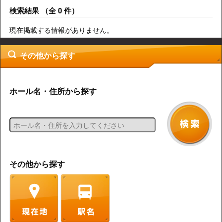
検索結果 （全 0 件）
現在掲載する情報がありません。
その他から探す
ホール名・住所から探す
その他から探す