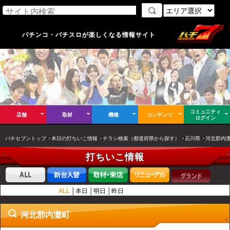
パチンコ・パチスロが楽しくなる情報サイト
コミュニティ
店舗
取材
機種
コンテンツ
ログイン
パチセブントップ
本日の打ちいこ情報
チラシ検索（都道府県から探す）
石川県
河北郡内
打ちいこ情報
ALL
本日
明日
昨日
河北郡内灘町