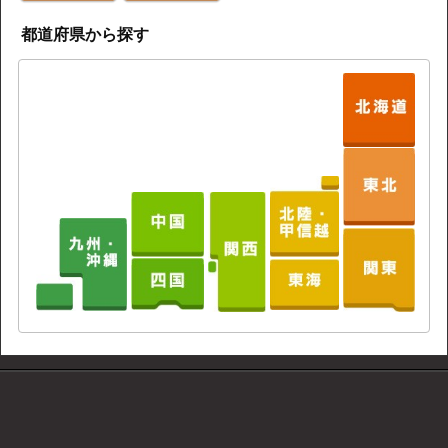
都道府県から探す