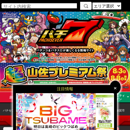
パチンコ・パチスロを楽しむための情報サイト パチ７！
新台情報から攻略情報、全国のチラシ情報まで、完全無料で配信中！
×
×
注目情報
コミュニティ
店舗
取材
機種
コンテンツ
ログイン
パチセブントップ
本日の打ちいこ情報
チラシ検索（都道府県から探す）
石川県
加賀市
打ちいこ情報