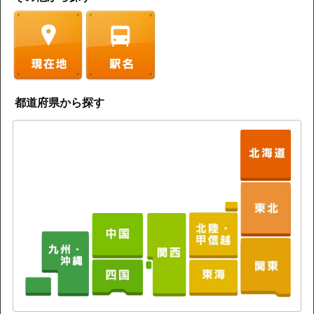
都道府県から探す