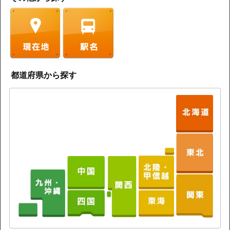
都道府県から探す