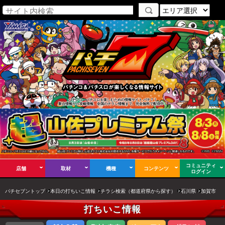
パチンコ・パチスロを楽しむための情報サイト パチ７！
新台情報から攻略情報、全国のチラシ情報まで、完全無料で配信中！
コミュニティ
店舗
取材
機種
コンテンツ
ログイン
パチセブントップ
本日の打ちいこ情報
チラシ検索（都道府県から探す）
石川県
加賀市
打ちいこ情報