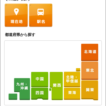
都道府県から探す