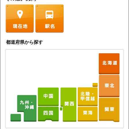
都道府県から探す