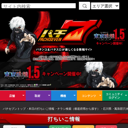
パチンコ・パチスロを楽しむための情報サイト パチ７！
新台情報から攻略情報、全国のチラシ情報まで、完全無料で配信中！
コミュニティ
店舗
取材
機種
コンテンツ
ログイン
パチセブントップ
本日の打ちいこ情報
チラシ検索（都道府県から探す）
石川県
鳳珠郡穴
打ちいこ情報