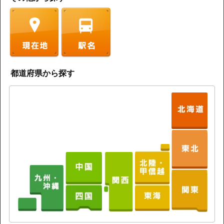
都道府県から探す