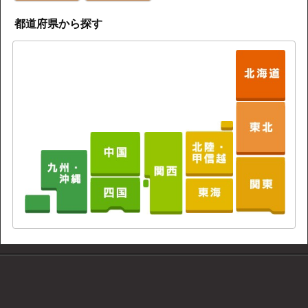
都道府県から探す