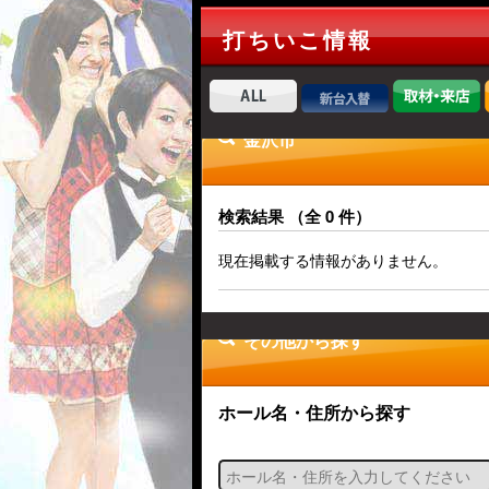
打ちいこ情報
金沢市
検索結果 （全 0 件）
現在掲載する情報がありません。
その他から探す
ホール名・住所から探す