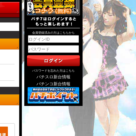
会員登録済みの方はこちらから
パスワードを忘れた方はこちら
パチスロ新台情報
パチンコ新台情報