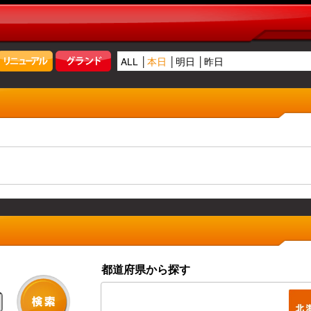
ALL
本日
明日
昨日
都道府県から探す