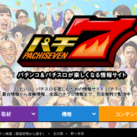
パチンコ・パチスロを楽しむための情報サイト パチ７！
新台情報から攻略情報、全国のチラシ情報まで、完全無料で配信中！
取材
機種
コンテン
ラシ検索（都道府県から探す）
石川県
野々市市