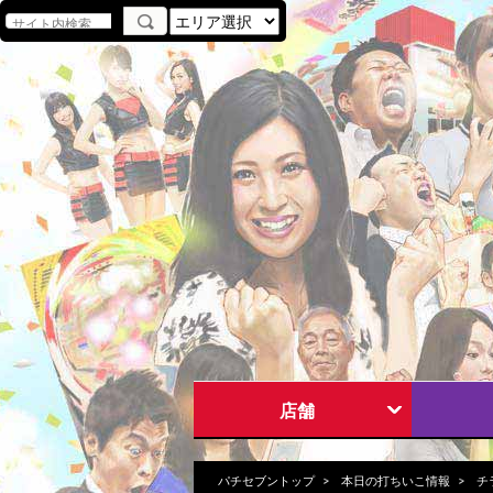
店舗
パチセブントップ
本日の打ちいこ情報
チ