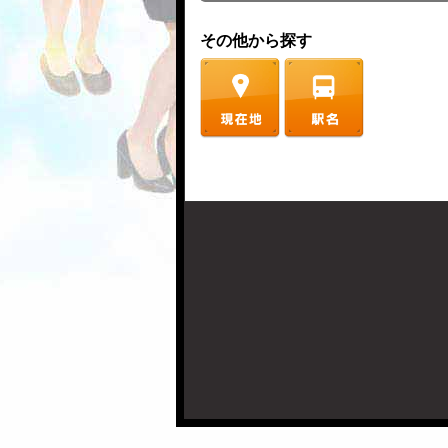
その他から探す