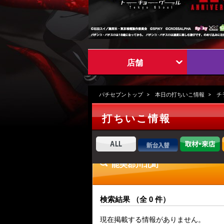
店舗
パチセブントップ
本日の打ちいこ情報
チ
打ちいこ情報
能美郡川北町
検索結果 （全 0 件）
現在掲載する情報がありません。