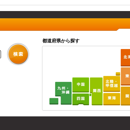
都道府県から探す