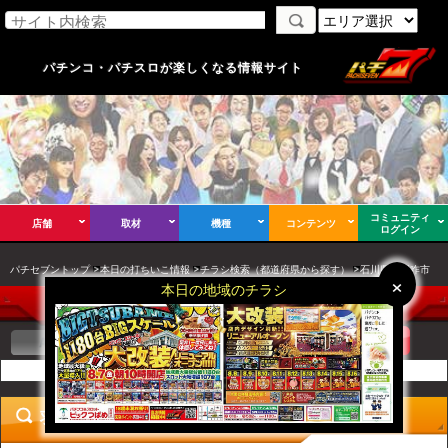
パチンコ・パチスロが楽しくなる情報サイト
コミュニティ
店舗
取材
機種
コンテンツ
ログイン
パチセブントップ
本日の打ちいこ情報
チラシ検索（都道府県から探す）
石川県
羽咋市
×
×
本日の地域のチラシ
打ちいこ情報
ALL
本日
明日
昨日
羽咋市