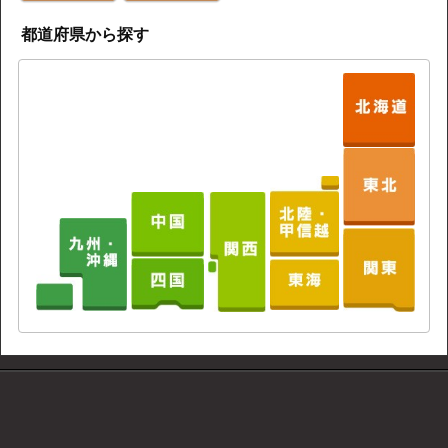
都道府県から探す