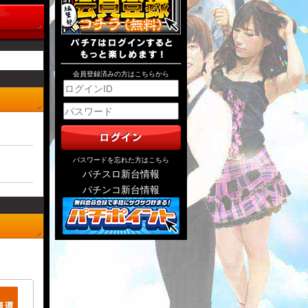
会員登録済みの方はこちらから
パスワードを忘れた方はこちら
パチスロ新台情報
パチンコ新台情報