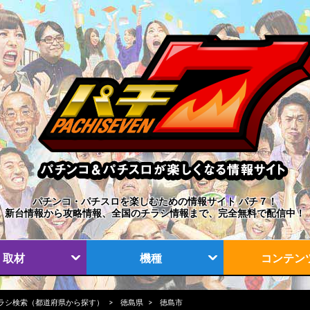
パチンコ・パチスロを楽しむための情報サイト パチ７！
新台情報から攻略情報、全国のチラシ情報まで、完全無料で配信中！
取材
機種
コンテン
ラシ検索（都道府県から探す）
徳島県
徳島市