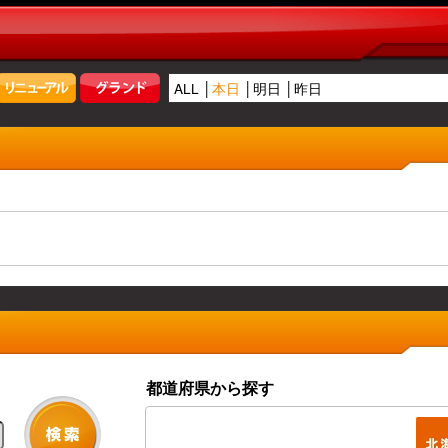
ALL
本日
明日
昨日
都道府県から探す