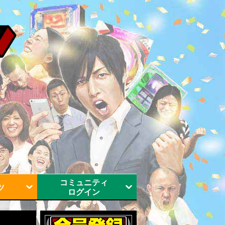
コミュニティ
ツ
ログイン