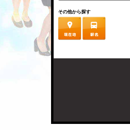
その他から探す