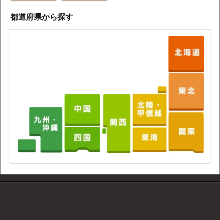
都道府県から探す