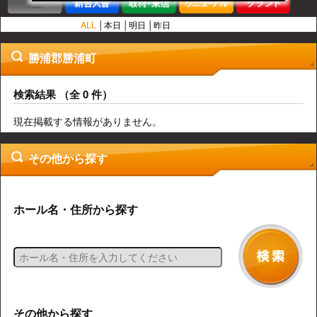
ALL
本日
明日
昨日
勝浦郡勝浦町
検索結果 （全 0 件）
現在掲載する情報がありません。
その他から探す
ホール名・住所から探す
その他から探す