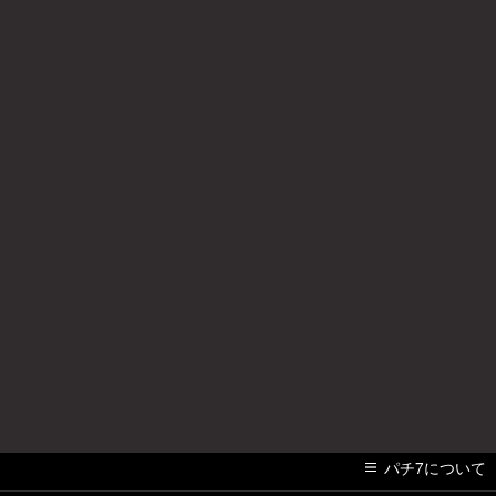
パチ7について