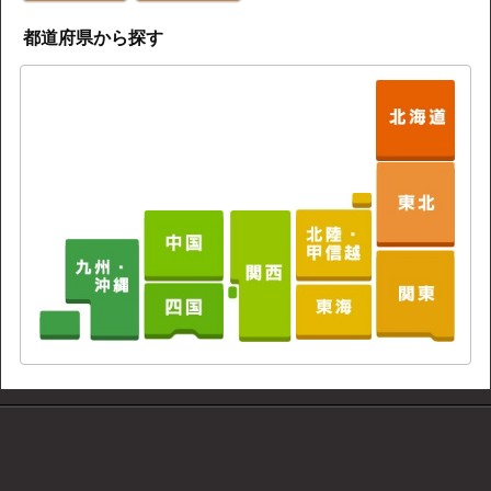
都道府県から探す