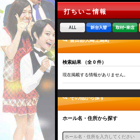
打ちいこ情報
豊田郡大崎上島町
検索結果 （全 0 件）
現在掲載する情報がありません。
その他から探す
ホール名・住所から探す