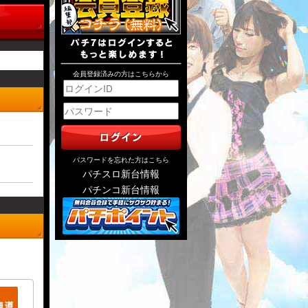
会員登録済みの方はこちらから
パスワードを忘れた方はこちら
パチスロ新台情報
パチンコ新台情報