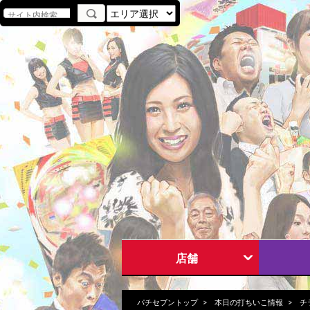
店舗
パチセブントップ
本日の打ちいこ情報
チ