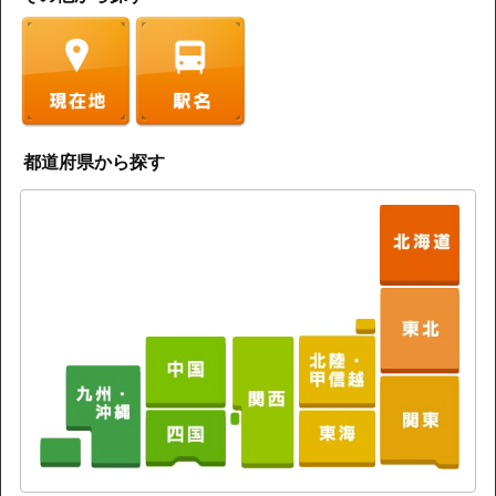
都道府県から探す