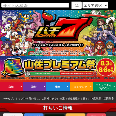
パチンコ・パチスロを楽しむための情報サイト パチ７！
新台情報から攻略情報、全国のチラシ情報まで、完全無料で配信中！
コミュニティ
店舗
取材
機種
コンテンツ
ログイン
パチセブントップ
本日の打ちいこ情報
チラシ検索（都道府県から探す）
広島県
江田島市
打ちいこ情報