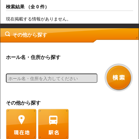
検索結果 （全 0 件）
現在掲載する情報がありません。
その他から探す
ホール名・住所から探す
その他から探す