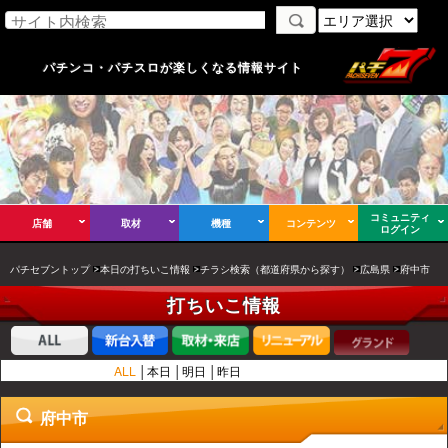
パチンコ・パチスロが楽しくなる情報サイト
コミュニティ
店舗
取材
機種
コンテンツ
ログイン
パチセブントップ
本日の打ちいこ情報
チラシ検索（都道府県から探す）
広島県
府中市
打ちいこ情報
ALL
本日
明日
昨日
府中市