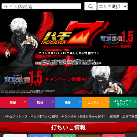
パチンコ・パチスロを楽しむための情報サイト パチ７！
新台情報から攻略情報、全国のチラシ情報まで、完全無料で配信中！
コミュニティ
店舗
取材
機種
コンテンツ
ログイン
パチセブントップ
本日の打ちいこ情報
チラシ検索（都道府県から探す）
広島県
広島市安
打ちいこ情報