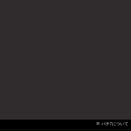
パチ7について