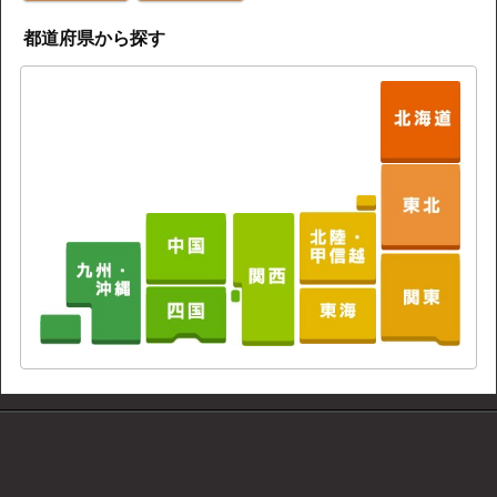
都道府県から探す