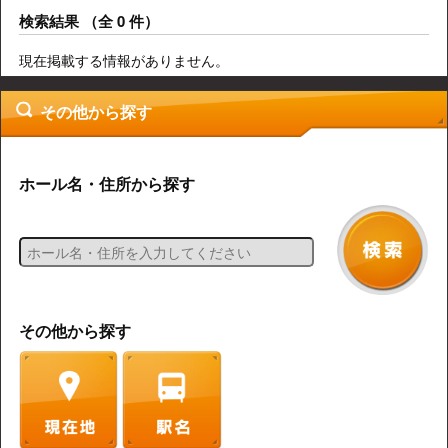
検索結果 （全 0 件）
現在掲載する情報がありません。
その他から探す
ホール名・住所から探す
その他から探す